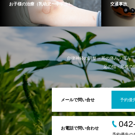
お子様の治療（乳幼児〜中学生）
交通事故
自律神経の調整
耳の痛み・痒み・
足の指・足裏の
メールで問い合せ
予約優
042
お電話で問い合わせ
予約優先の