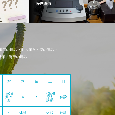
院内設備
関節の痛み
肘の痛み
腕の痛み
腰痛
臀部の痛み
水
木
金
土
日
鍼治
○ 鍼治
療 の
○
○
療も
休診
み
診療
○
休診
○
休診
休診