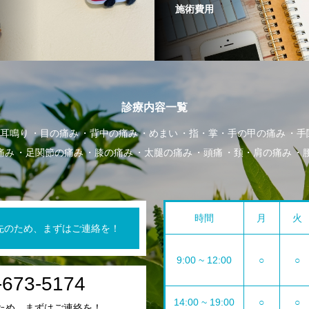
施術費用
診療内容一覧
耳鳴り
目の痛み
背中の痛み
めまい
指・掌・手の甲の痛み
手
痛み
足関節の痛み
膝の痛み
太腿の痛み
頭痛
頚・肩の痛み
時間
月
火
先のため、まずはご連絡を！
9:00 ~ 12:00
○
○
-673-5174
14:00 ~ 19:00
○
○
ため、まずはご連絡を！