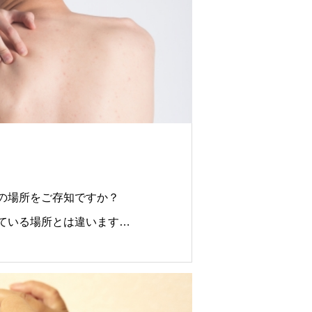
によって耳への不定愁訴をきた
治療を行い改善させる事が可能
の症状が出ている時点でかなり
が経っているものと推察されま
の場所をご存知ですか？
ている場所とは違います。
もいらっしゃいますが、
を目指しませんか？
感じたり、耳の奥の痒みの場
よい放散痛が現れます。
ては『そこ』と思われる方が多