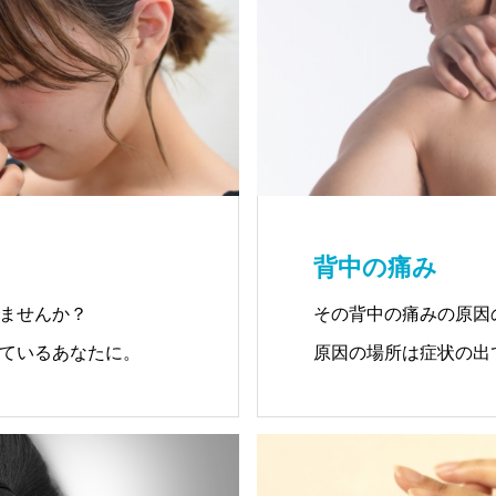
す。
特に、首の筋膜の癒着
す事があります。
この場合、首への筋膜
です。
ただし、首からの耳へ
具合は古いもの、年月
背中の痛み
す。
ませんか？
その背中の痛みの原因
ているあなたに。
原因の場所は症状の出
すぐに改善が難しい方
原因を治療して、根治
治療中に鼓膜の動きを
所、痛みの場所に心地
この時に患者様によっ