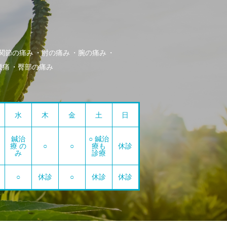
関節の痛み
肘の痛み
腕の痛み
腰痛
臀部の痛み
水
木
金
土
日
鍼治
○ 鍼治
療 の
○
○
療も
休診
み
診療
○
休診
○
休診
休診