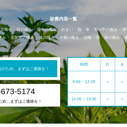
診療内容一覧
耳鳴り
目の痛み
背中の痛み
めまい
指・掌・手の甲の痛み
手
痛み
足関節の痛み
膝の痛み
太腿の痛み
頭痛
頚・肩の痛み
時間
月
火
先のため、まずはご連絡を！
9:00 ~ 12:00
○
○
-673-5174
14:00 ~ 19:00
○
○
ため、まずはご連絡を！