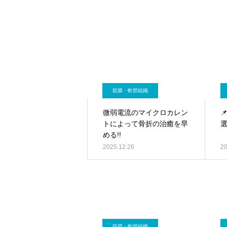
筋膜・軟部組織
微弱電流のマイクロカレン

トによって骨折の治癒を早
める!!
2025.12.26
20
筋膜・軟部組織