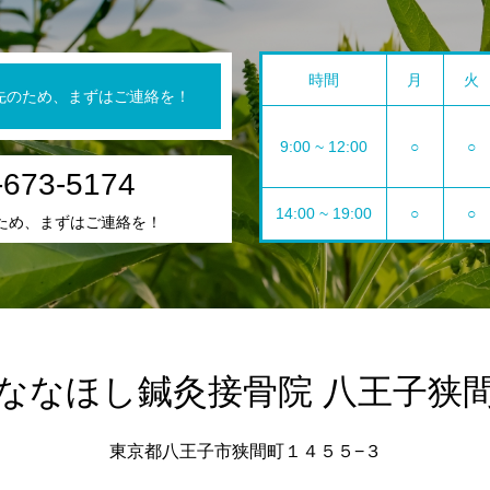
時間
月
火
先のため、まずはご連絡を！
9:00 ~ 12:00
○
○
-673-5174
14:00 ~ 19:00
○
○
ため、まずはご連絡を！
ななほし鍼灸接骨院 八王子狭
東京都八王子市狭間町１４５５−３