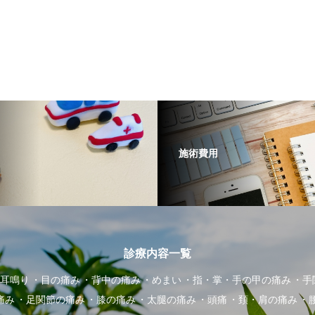
施術費用
診療内容一覧
耳鳴り
目の痛み
背中の痛み
めまい
指・掌・手の甲の痛み
手
痛み
足関節の痛み
膝の痛み
太腿の痛み
頭痛
頚・肩の痛み