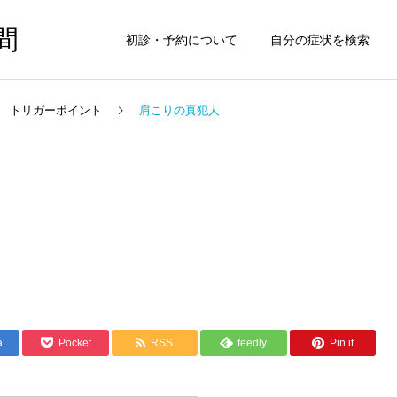
間
初診・予約について
自分の症状を検索
トリガーポイント
肩こりの真犯人
a
Pocket
RSS
feedly
Pin it