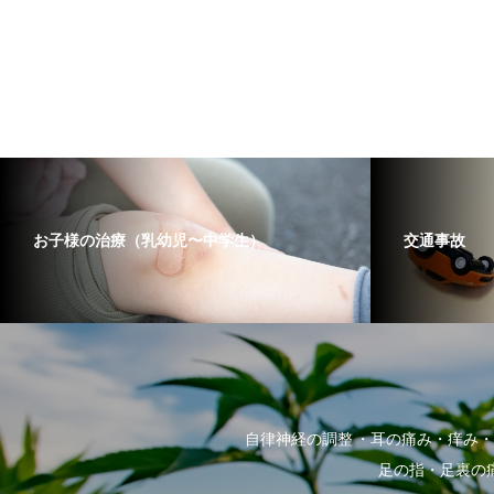
お子様の治療（乳幼児〜中学生）
交通事故
自律神経の調整
耳の痛み・痒み・
足の指・足裏の