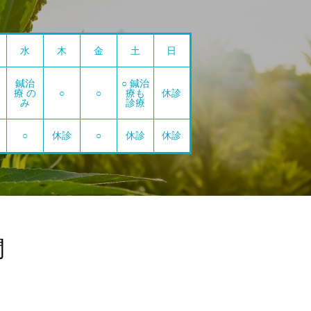
水
木
金
土
日
鍼治
○ 鍼治
療 の
○
○
療も
休診
み
診療
○
休診
○
休診
休診
間