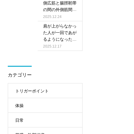
側広筋と腸脛靭帯
の間の外側筋間中
隔で劇的改善!!
2025.12.24
肩が上がらなかっ
た人が一回であが
るようになったわ
け
2025.12.17
カテゴリー
トリガーポイント
体操
日常