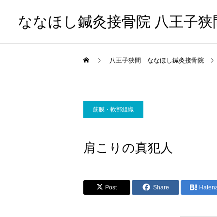
ななほし鍼灸接骨院 八王子狭
八王子狭間 ななほし鍼灸接骨院
筋膜・軟部組織
肩こりの真犯人
Post
Share
Haten