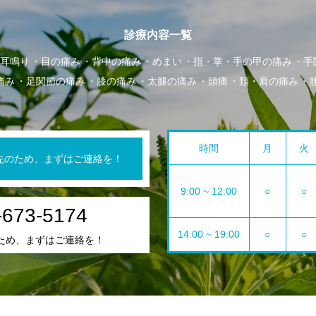
診療内容一覧
耳鳴り
目の痛み
背中の痛み
めまい
指・掌・手の甲の痛み
手
痛み
足関節の痛み
膝の痛み
太腿の痛み
頭痛
頚・肩の痛み
時間
月
火
先のため、まずはご連絡を！
9:00 ~ 12:00
○
○
-673-5174
14:00 ~ 19:00
○
○
ため、まずはご連絡を！