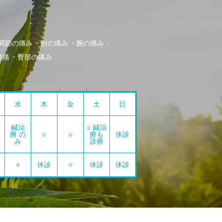
関節の痛み
肘の痛み
腕の痛み
腰痛
臀部の痛み
水
木
金
土
日
鍼治
○ 鍼治
療 の
○
○
療も
休診
み
診療
○
休診
○
休診
休診