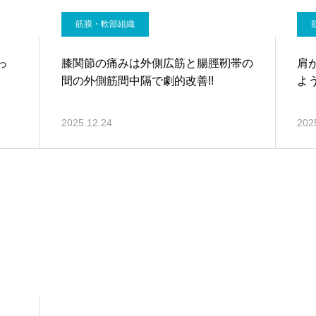
筋膜・軟部組織
っ
膝関節の痛みは外側広筋と腸脛靭帯の
肩
間の外側筋間中隔で劇的改善!!
よ
2025.12.24
202