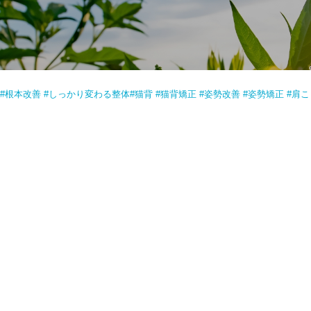
#根本改善 #しっかり変わる整体#猫背 #猫背矯正 #姿勢改善 #姿勢矯正 #肩