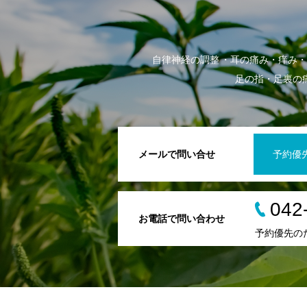
自律神経の調整
耳の痛み・痒み・
足の指・足裏の
メールで問い合せ
予約優
042
お電話で問い合わせ
予約優先の